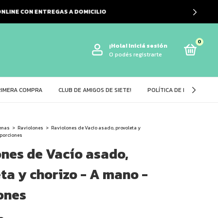
LIO
0
¡Hola!
Iniciá sesión
O podés registrarte
RIMERA COMPRA
CLUB DE AMIGOS DE SIETE!
POLÍTICA DE DEVOLUCIÓ
enas
>
Raviolones
>
Raviolones de Vacío asado, provoleta y
 porciones
nes de Vacío asado,
ta y chorizo - A mano -
ones