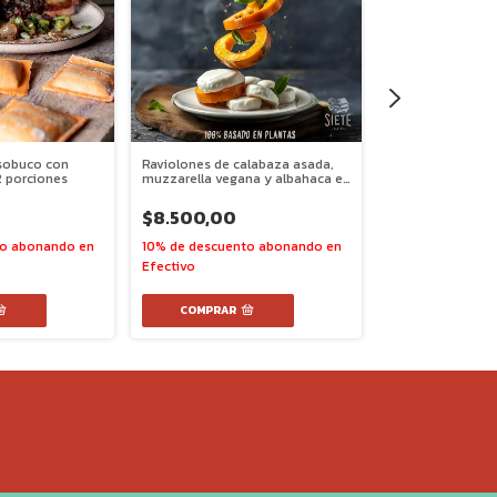
sobuco con
Raviolones de calabaza asada,
Raviolones Ameri
2 porciones
muzzarella vegana y albahaca en
porciones
masa integral - 2 Porciones -
apto veganos
$8.500,00
$13.500,00