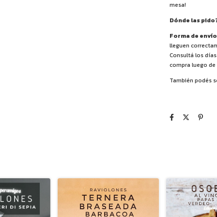
mesa!
Dónde las pido
Forma de envío
lleguen correctam
Consultá los días
compra luego de c
También podés sol