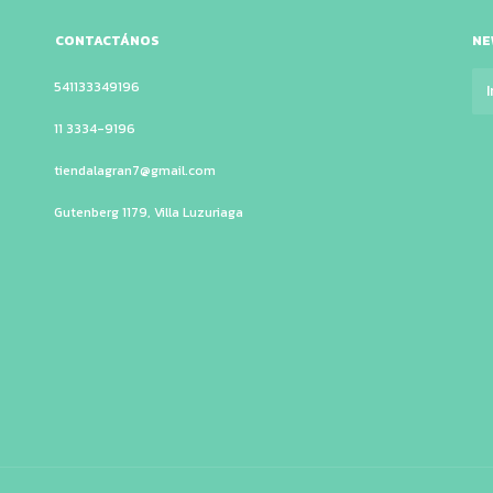
CONTACTÁNOS
NE
541133349196
11 3334-9196
tiendalagran7@gmail.com
Gutenberg 1179, Villa Luzuriaga