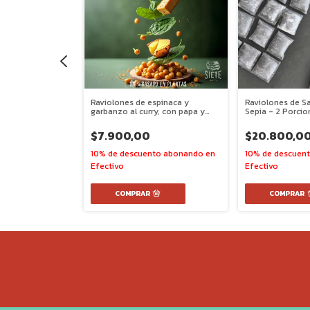
llo, Puerro y
Raviolones de espinaca y
Raviolones de Sa
 2 porciones
garbanzo al curry, con papa y
Sepia - 2 Porcio
tofu - 2 Porciones - apto
veganos
0
$7.900,00
$20.800,0