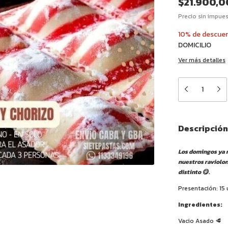
$21.900,0
Precio sin impue
10% de descue
DOMICILIO
Ver más detalles
Descripción
Los domingos ya n
nuestros raviolon
distinto 😋.
Presentación: 15
Ingredientes:
Vacio Asado 🥩