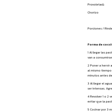
Provoleta🧀
Chorizo
Porciones / Rinde
Forma de cocc
1 Al llegar las pa
van a consumirse
2 Poner a hervir 
al mismo tiempo 
minutos antes de
3 Al llegar el ag
ser intensas. Agr
4 Revolver 1 o 2
evitar que la pas
5 Cocinar por 3 m