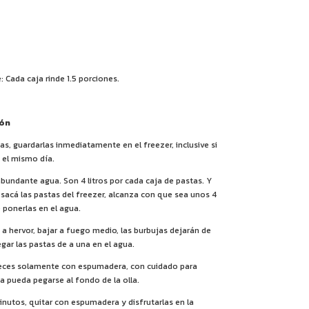
: Cada caja rinde 1.5 porciones.
ión
stas, guardarlas inmediatamente en el freezer, inclusive si
 el mismo día.
abundante agua. Son 4 litros por cada caja de pastas. Y
sacá las pastas del freezer, alcanza con que sea unos 4
 ponerlas en el agua.
ua a hervor, bajar a fuego medio, las burbujas dejarán de
egar las pastas de a una en el agua.
 veces solamente con espumadera, con cuidado para
ta pueda pegarse al fondo de la olla.
inutos, quitar con espumadera y disfrutarlas en la