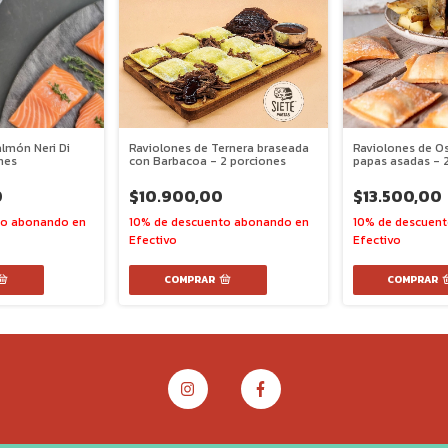
Raviolones de Ternera braseada
lmón Neri Di
Raviolones de O
con Barbacoa - 2 porciones
nes
papas asadas - 
$10.900,00
0
$13.500,00