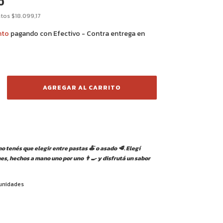
0
stos
$18.099,17
nto
pagando con Efectivo - Contra entrega en
o tenés que elegir entre pastas 🍝 o asado 🥩. Elegí
es, hechos a mano uno por uno 👨‍🍳 y disfrutá un sabor
 unidades