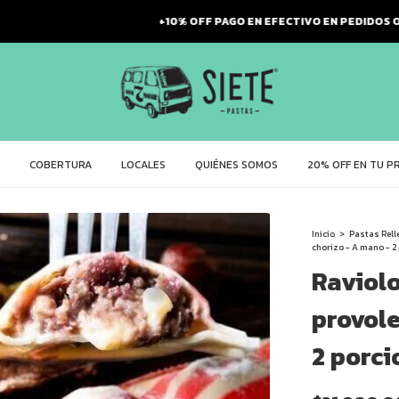
0% OFF PAGO EN EFECTIVO EN PEDIDOS ONLINE CON ENTREGAS A DOMICI
COBERTURA
LOCALES
QUIÉNES SOMOS
20% OFF EN TU P
Inicio
>
Pastas Rell
chorizo - A mano - 2
Raviolo
provole
2 porci