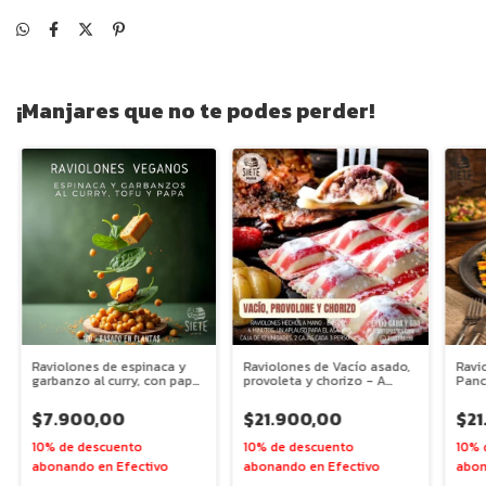
¡Manjares que no te podes perder!
Raviolones de espinaca y
Raviolones de Vacío asado,
Ravi
garbanzo al curry, con papa
provoleta y chorizo - A
Panc
y tofu - 2 Porciones - apto
mano - 2 porciones
veganos
$7.900,00
$21.900,00
$21