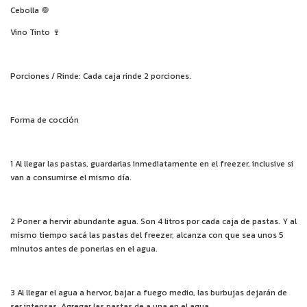
Cebolla
🧅
Vino Tinto
🍷
Porciones / Rinde: Cada caja rinde 2 porciones.
Forma de cocción
1 Al llegar las pastas, guardarlas inmediatamente en el freezer, inclusive si
van a consumirse el mismo día.
2 Poner a hervir abundante agua. Son 4 litros por cada caja de pastas. Y al
mismo tiempo sacá las pastas del freezer, alcanza con que sea unos 5
minutos antes de ponerlas en el agua.
3 Al llegar el agua a hervor, bajar a fuego medio, las burbujas dejarán de
ser intensas. Agregar las pastas de a una en el agua.