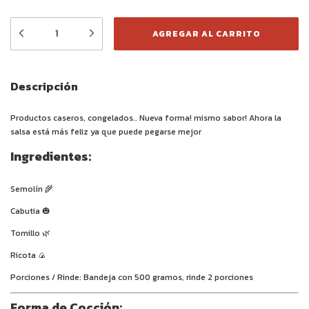
Descripción
Productos caseros, congelados..
Nueva forma! mismo sabor! Ahora la
salsa está más feliz ya que puede pegarse mejor
Ingredientes:
Semolín
🌾
Cabutia
🎃
Tomillo
🌿
Ricota
🍙
Porciones / Rinde:
Bandeja con 500 gramos, rinde 2 porciones
Forma de Cocción: