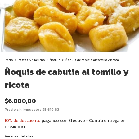
Inicio
>
Pastas Sin Relleno
>
Ñoquis
>
Ñoquis de cabutia al tomillo y ricota
Ñoquis de cabutia al tomillo y
ricota
$6.800,00
Precio sin impuestos
$5.619,83
10% de descuento
pagando con Efectivo - Contra entrega en
DOMICILIO
Ver más detalles