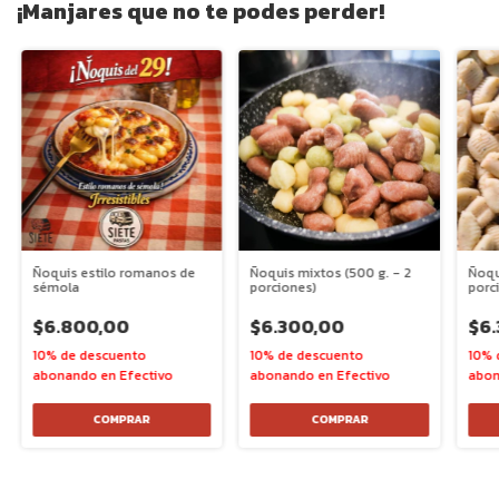
¡Manjares que no te podes perder!
Ñoquis estilo romanos de
Ñoquis mixtos (500 g. - 2
Ñoqu
sémola
porciones)
porc
$6.800,00
$6.300,00
$6