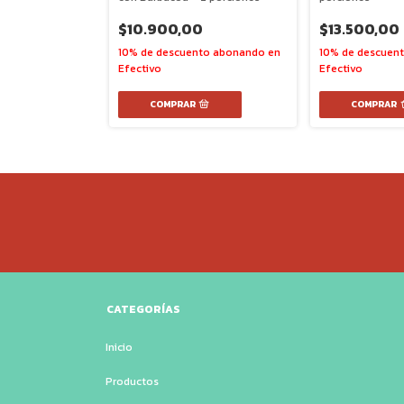
$10.900,00
0
$13.500,00
CATEGORÍAS
Inicio
Productos