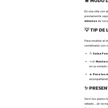
🔥 MODO 
En una olla con a
previamente sep
minutos
de cocc
💡 TIP DE
Para resaltar al
combinarlo con s
🍅
Salsa Fon
🧈🌿
Manteca
en su estado 
🔥
Para los 
acompañándo
✨ PRESEN
Serví los platos 
rallado... ¡le va 