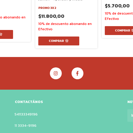
$5.700,00
PROMO 3X2
$11.800,00
CONTACTÁNOS
NE
541133349196
11 3334-9196