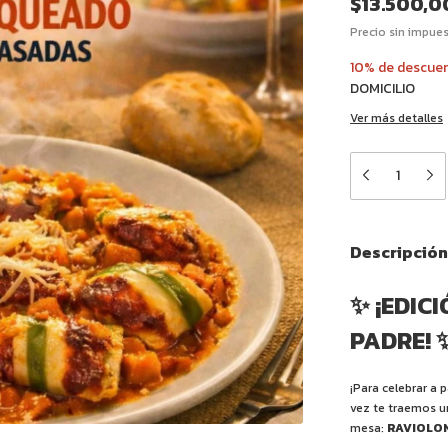
$13.500,0
Precio sin impue
10% de descue
DOMICILIO
Ver más detalles
Descripción
✨ ¡EDICI
PADRE! 
¡Para celebrar a 
vez te traemos un
mesa:
RAVIOLON