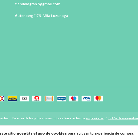
tiendalagran7@gmail.com
Gutenberg 1179, Villa Luzuriaga
rvados.
Defensa de las y los consumidores. Para reclamos
ingresá acá.
/
Botón de arrepentim
este sitio
aceptás el uso de cookies
para agilizar tu experiencia de compra.