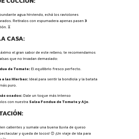
DE COCCIÓN:
bundante agua hirviendo, echá los raviolones
arados. Retiralos con espumadera apenas pasen
3
ión. ⏳
 LA CASA:
 máximo el gran sabor de este relleno, te recomendamos
alsas que no invadan demasiado:
due de Tomate:
El equilibrio fresco perfecto.
 a las Hierbas:
Ideal para sentir la bondiola y la batata
más puro.
más osados:
Dale un toque más intenso
los con nuestra
Salsa Fondue de Tomate y Ajo
.
TACIÓN:
bien calientes y sumale una buena lluvia de queso
espectacular y queda de locos! 😍 ¡Un viaje de ida para