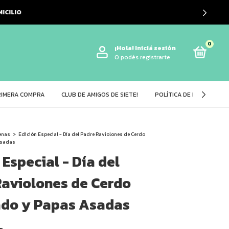
LIO
0
¡Hola!
Iniciá sesión
O podés registrarte
RIMERA COMPRA
CLUB DE AMIGOS DE SIETE!
POLÍTICA DE DEVOLUCIÓ
enas
>
Edición Especial - Día del Padre Raviolones de Cerdo
Asadas
 Especial - Día del
Raviolones de Cerdo
do y Papas Asadas