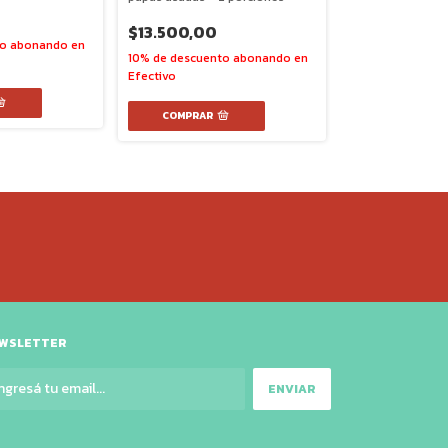
Queso fundido -
$13.500,00
$10.900,00
WSLETTER