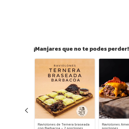
¡Manjares que no te podes perder!
Raviolones de Ternera braseada
labaza asada,
Raviolones Amer
con Barbacoa - 2 porciones
llanas (4
porciones