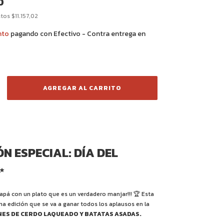
0
stos
$11.157,02
nto
pagando con Efectivo - Contra entrega en
ÓN ESPECIAL: DÍA DEL
✨
papá con un plato que es un verdadero manjar!!! 🏆 Esta
a edición que se va a ganar todos los aplausos en la
ES DE CERDO LAQUEADO Y BATATAS ASADAS.