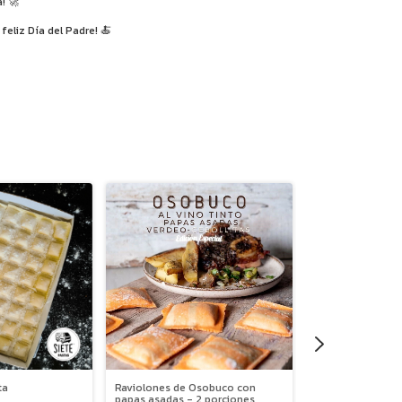
! 🚀
feliz Día del Padre! 🍝
ta
Raviolones de Osobuco con
Raviolones de Pol
papas asadas - 2 porciones