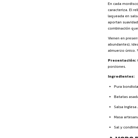
En cada mordisco
caracteriza. El r
laqueada en sals
aportan suavidad,
combinación que y
Vienen en present
abundantes), idea
almuerzo único. 
Presentación:
C
porciones.
Ingredientes:
Pura bondiola
Batatas asad
Salsa inglesa 
Masa artesana
Sal y condime