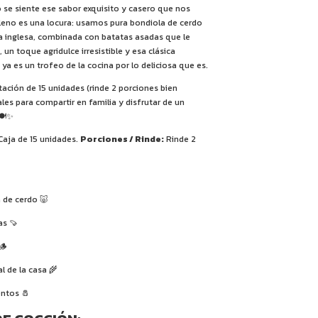
 se siente ese sabor exquisito y casero que nos
elleno es una locura: usamos pura bondiola de cerdo
a inglesa, combinada con batatas asadas que le
 un toque agridulce irresistible y esa clásica
a es un trofeo de la cocina por lo deliciosa que es.
ación de 15 unidades (rinde 2 porciones bien
les para compartir en familia y disfrutar de un
🍽️✨
aja de 15 unidades.
Porciones / Rinde:
Rinde 2
 de cerdo 🐷
as 🍠
🪵
l de la casa 🌾
ntos 🧂