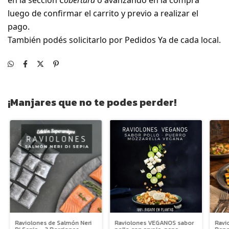
en la sección
Cobertura
o avanzando en la compra
luego de confirmar el carrito y previo a realizar el
pago.
También podés solicitarlo por Pedidos Ya de cada local.
¡Manjares que no te podes perder!
Raviolones de Salmón Neri
Raviolones VEGANOS sabor
Ravi