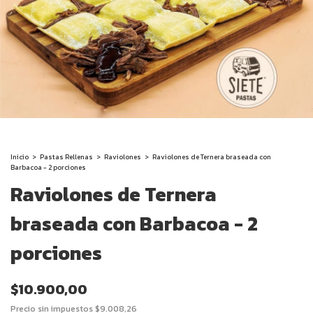
Inicio
>
Pastas Rellenas
>
Raviolones
>
Raviolones de Ternera braseada con
Barbacoa - 2 porciones
Raviolones de Ternera
braseada con Barbacoa - 2
porciones
$10.900,00
Precio sin impuestos
$9.008,26