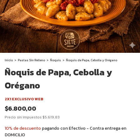
Inicio
>
Pastas Sin Relleno
>
Ñoquis
>
Ñoquis de Papa, Cebolla y Orégano
Ñoquis de Papa, Cebolla y
Orégano
2X1 EXCLUSIVO WEB
$6.800,00
Precio sin impuestos
$5.619,83
10% de descuento
pagando con Efectivo - Contra entrega en
DOMICILIO